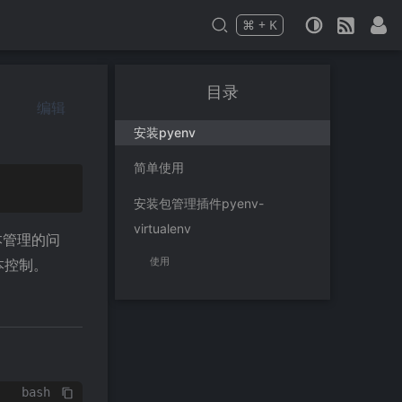
⌘
+
K
Press
and
to search
目录
编辑
安装pyenv
简单使用
安装包管理插件pyenv-
virtualenv
本管理的问
使用
本控制。
bash