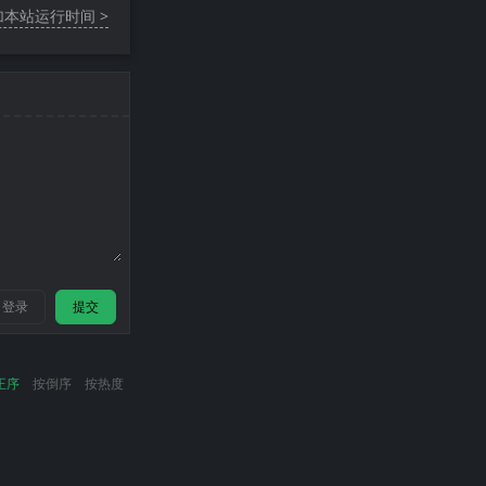
加本站运行时间 >
登录
提交
正序
按倒序
按热度