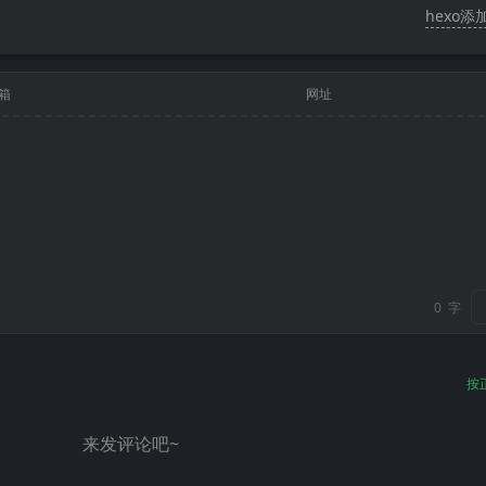
hexo添
箱
网址
0
字
按
来发评论吧~