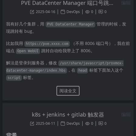
PVE DataCenter Manager 端口号跳转错误修复
编辑
2025-04-16
DevOps
0
0
我有好几个集群，用
管理的时候，发
PVE DataCenter Manager
现跳转有 bug。
比如我用
（不用 8006 端口号），我在前
https://pve.xxxx.com
端点
跳转自动给我带上了 8006。
Open WebUI
解法是登录到服务器，修改
/usr/share/javascript/proxmox-
，在
标签下面加入这个
datacenter-manager/index.hbs
head
标签。
script
阅读全文
k8s + jenkins + gitlab 触发器
编辑
2025-04-11
DevOps
0
0
背景