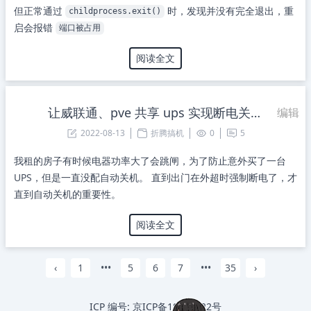
但正常通过
时，发现并没有完全退出，重
childprocess.exit()
启会报错
端口被占用
阅读全文
让威联通、pve 共享 ups 实现断电关机
编辑
2022-08-13
折腾搞机
0
5
我租的房子有时候电器功率大了会跳闸，为了防止意外买了一台
UPS，但是一直没配自动关机。 直到出门在外超时强制断电了，才
直到自动关机的重要性。
阅读全文
‹
1
•••
5
6
7
•••
35
›
ICP 编号:
京ICP备18064122号