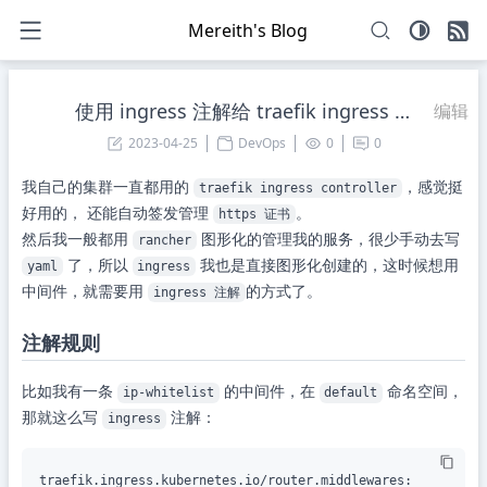
Mereith's Blog
使用 ingress 注解给 traefik ingress 添加中间件
编辑
2023-04-25
DevOps
0
0
我自己的集群一直都用的
，感觉挺
traefik ingress controller
好用的， 还能自动签发管理
。
https 证书
然后我一般都用
图形化的管理我的服务，很少手动去写
rancher
了，所以
我也是直接图形化创建的，这时候想用
yaml
ingress
中间件，就需要用
的方式了。
ingress 注解
注解规则
比如我有一条
的中间件，在
命名空间，
ip-whitelist
default
那就这么写
注解：
ingress
traefik.ingress.kubernetes.io/router.middlewares: 