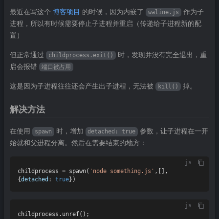
最近在写这个
博客项目
的时候，因为内嵌了
作为子
waline.js
进程，所以有时候需要停止子进程并重启（传递给子进程新的配
置）
但正常通过
时，发现并没有完全退出，重
childprocess.exit()
启会报错
端口被占用
这是因为子进程往往还会产生出子进程，无法被
掉。
kill()
解决方法
在使用
时，增加
参数，让子进程在一开
spawn
detached: true
始就和父进程分离。然后在需要结束的地方：
js
childprocess = 
spawn
(
'node something.js'
,[],
{
detached
: 
true
js
childprocess.
unref
();
