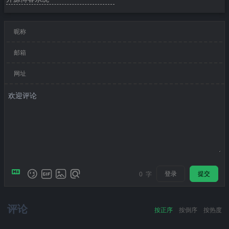
昵称
邮箱
网址
登录
提交
0
字
评论
按正序
按倒序
按热度