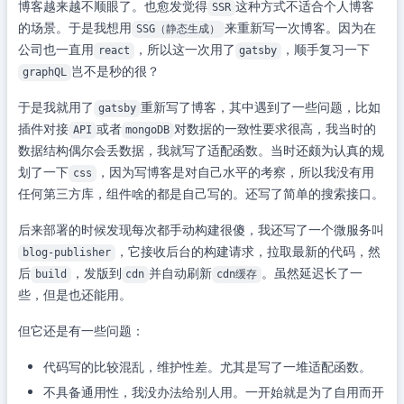
博客越来越不顺眼了。也愈发觉得
这种方式不适合个人博客
SSR
的场景。于是我想用
来重新写一次博客。因为在
SSG（静态生成）
公司也一直用
，所以这一次用了
，顺手复习一下
react
gatsby
岂不是秒的很？
graphQL
于是我就用了
重新写了博客，其中遇到了一些问题，比如
gatsby
插件对接
或者
对数据的一致性要求很高，我当时的
API
mongoDB
数据结构偶尔会丢数据，我就写了适配函数。当时还颇为认真的规
划了一下
，因为写博客是对自己水平的考察，所以我没有用
css
任何第三方库，组件啥的都是自己写的。还写了简单的搜索接口。
后来部署的时候发现每次都手动构建很傻，我还写了一个微服务叫
，它接收后台的构建请求，拉取最新的代码，然
blog-publisher
后
，发版到
并自动刷新
。虽然延迟长了一
build
cdn
cdn缓存
些，但是也还能用。
但它还是有一些问题：
代码写的比较混乱，维护性差。尤其是写了一堆适配函数。
不具备通用性，我没办法给别人用。一开始就是为了自用而开