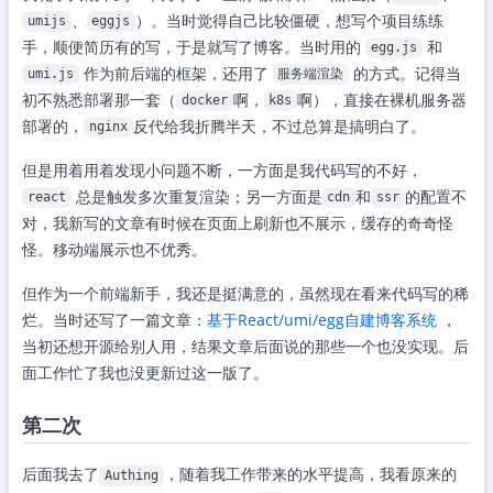
、
）。当时觉得自己比较僵硬，想写个项目练练
umijs
eggjs
手，顺便简历有的写，于是就写了博客。当时用的
和
egg.js
作为前后端的框架，还用了
的方式。记得当
umi.js
服务端渲染
初不熟悉部署那一套（
啊，
啊），直接在裸机服务器
docker
k8s
部署的，
反代给我折腾半天，不过总算是搞明白了。
nginx
但是用着用着发现小问题不断，一方面是我代码写的不好，
总是触发多次重复渲染；另一方面是
和
的配置不
react
cdn
ssr
对，我新写的文章有时候在页面上刷新也不展示，缓存的奇奇怪
怪。移动端展示也不优秀。
但作为一个前端新手，我还是挺满意的，虽然现在看来代码写的稀
烂。当时还写了一篇文章：
基于React/umi/egg自建博客系统
，
当初还想开源给别人用，结果文章后面说的那些一个也没实现。后
面工作忙了我也没更新过这一版了。
第二次
后面我去了
，随着我工作带来的水平提高，我看原来的
Authing