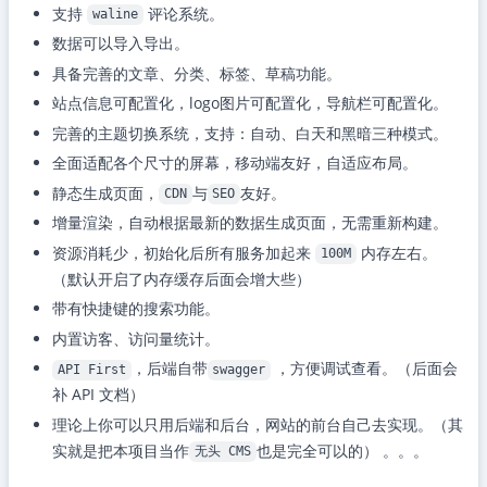
支持
评论系统。
waline
数据可以导入导出。
具备完善的文章、分类、标签、草稿功能。
站点信息可配置化，logo图片可配置化，导航栏可配置化。
完善的主题切换系统，支持：自动、白天和黑暗三种模式。
全面适配各个尺寸的屏幕，移动端友好，自适应布局。
静态生成页面，
与
友好。
CDN
SEO
增量渲染，自动根据最新的数据生成页面，无需重新构建。
资源消耗少，初始化后所有服务加起来
内存左右。
100M
（默认开启了内存缓存后面会增大些）
带有快捷键的搜索功能。
内置访客、访问量统计。
，后端自带
，方便调试查看。（后面会
API First
swagger
补 API 文档）
理论上你可以只用后端和后台，网站的前台自己去实现。（其
实就是把本项目当作
也是完全可以的） 。。。
无头 CMS