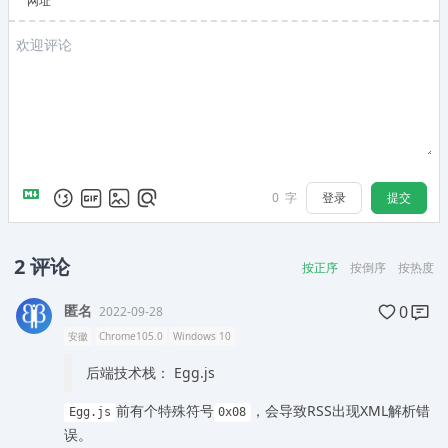
网址
登录
提交
0
字
2
评论
按正序
按倒序
按热度
匿名
0
2022-09-28
安徽
Chrome105.0
Windows 10
后端技术栈： Egg.js
前有个特殊符号
，会导致RSS出现XML解析错
Egg.js
0x08
误。