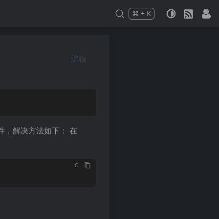
⌘
+
K
Press
and
to search
编辑
件，解决方法如下： 在
c