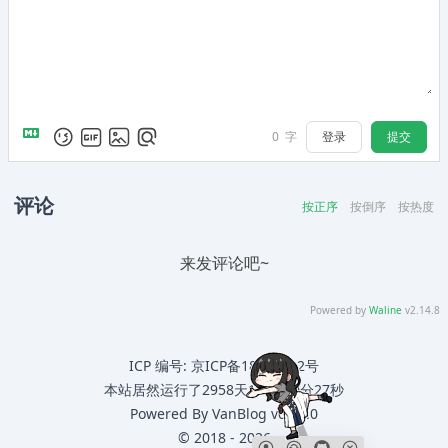
登录
提交
0
字
评论
按正序
按倒序
按热度
来发评论吧~
Powered by
Waline
v2.14.8
ICP 编号:
京ICP备18064122号
本站居然运行了
2958天11小时0分27秒
Powered By
VanBlog
v0.54.0
©
2018
-
2026