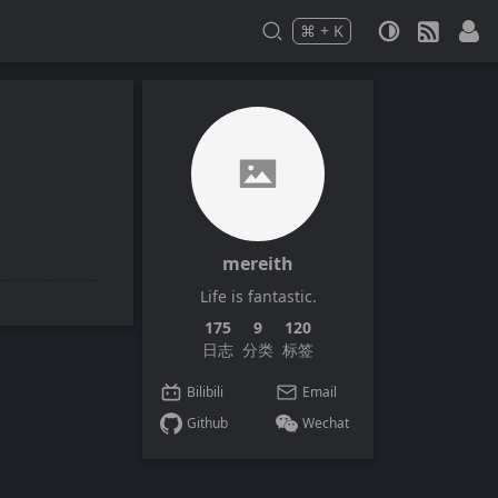
⌘
+
K
Press
and
to search
mereith
Life is fantastic.
175
9
120
日志
分类
标签
Bilibili
Email
Github
Wechat